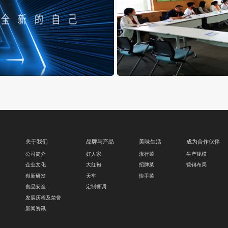
集团公司开展5月新员工入职集中
2020/06/30 HOT
关于我们
品牌与产品
美味生活
成为合作伙伴
公司简介
好人家
流行菜
生产规模
企业文化
大红袍
招牌菜
营销布局
创新研发
天车
快手菜
食品安全
定制餐调
发展历程及荣誉
新闻资讯