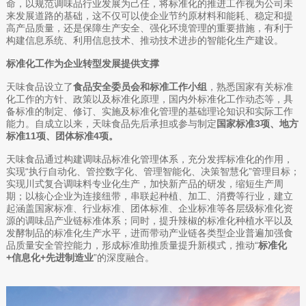
命，以规范调味品行业发展为己任，将标准化的推进工作视为公司未
来发展道路的基础，这不仅可以使企业节约原材料和能耗、稳定和提
高产品质量，还是保障生产安全、强化环境管理的重要措施，有利于
构建信息系统、利用信息技术、推动技术进步的智能化生产建设。
标准化工作为企业转型发展提供支撑
天味食品设立了
食品安全委员会和标准工作小组
，熟悉国家有关标准
化工作的方针、政策以及标准化原理，国内外标准化工作动态等，具
备标准的制定、修订、实施及标准化管理的基础理论知识和实际工作
能力。自成立以来，天味食品先后承担或参与制定
国家标准3项、地方
标准11项、团体标准4项。
天味食品通过构建调味品标准化管理体系，充分发挥标准化的作用，
实现“执行自动化、管控数字化、管理智能化、决策智慧化”管理目标；
实现川式复合调味料专业化生产，加快新产品的研发，缩短生产周
期；以核心企业为连接纽带，串联起种植、加工、消费等行业，建立
起涵盖国家标准、行业标准、团体标准、企业标准等各层级标准化资
源的调味品产业链标准体系；同时，提升辣椒的标准化种植水平以及
发酵制品的标准化生产水平，进而带动产业链各类型企业普遍加强食
品质量安全管控能力，形成标准助推质量提升新模式，推动“
标准化
+信息化+先进制造业
”的深度融合。