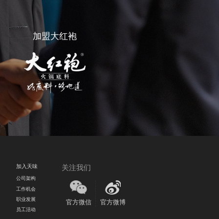
加盟大红袍
：028-82808166
邮箱：dsh@teway.com
加入天味
关注我们
公司架构
工作机会
职业发展
官方微信
官方微博
员工活动