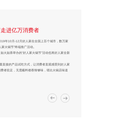
牌战略合作全面启动
会议圆满召开
节走进亿万消费者
在全国各地火热进行中
作启动会在集团总部隆重召开，陆续邀约大红袍经销商
5月销售工作会”在集团公司总部召开，来自四川大区
2019年10月-12月好人家在全国上百个城市，数万家
不开的话题，
2020
年好人家龙虾节已经全面启动，全
了品牌“双轮驱动”战略，从战略层面将大红袍品牌与
人家火锅节”终端推广活动。
道。
新的战略布局、销售策略及市场支持方案等信息，以
如火如荼举办的“好人家火锅节”活动也将好人家全新
经销商带领团队从活动前培训到活动的全程跟踪参
理吴学军、 零售事业部副总经理、大红袍销售部负
通机制。
和执行力。
表了讲话， 让经销商对大红袍品牌的发展战略有更
的市场变革，相信通过本次会议，上百位经销商共商共
以最直接的产品试吃方式，让消费者直观感受到好人家
展的信心！
消费者驻足，无需蘸料都香辣够味，堪比火锅店味道
。