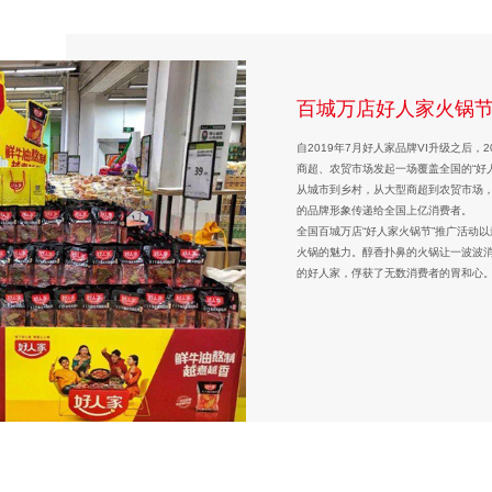
大红袍·大事业——品
四川大区经销商工作
百城万店好人家火锅
2020好人家龙虾节
6月8日，“大红袍·大事业”品牌战略合
5月10日，零售事业部“四川大区经销商
自2019年7月好人家品牌VI升级之后，
每到夏季，谈起消暑美味，小龙虾是避
分期分批次走进天味。2020年公司启动
120余位经销商合作伙伴参加会议。
商超、农贸市场发起一场覆盖全国的“好
国各地超市、卖场已处处闻到龙虾的味
好人家品牌从组织到客户做了细分。
本次会议旨在向经销商伙伴传达公司最
从城市到乡村，从大型商超到农贸市场，
好人家龙虾节在全国各地火热进行中，
启动会上，集团副总裁兼零售事业部总经
此统一思想、达成共识，建立长效的沟
的品牌形象传递给全国上亿消费者。
与，展示出了天味经销商强大的战斗力
责人席章太、品牌中心产品经理等分别发
本次会议取得圆满成功，面对2020年
全国百城万店“好人家火锅节”推广活动
清晰的认识，同时，坚定大红袍事业发
议，定能实现共创共赢。
火锅的魅力。醇香扑鼻的火锅让一波波
的好人家，俘获了无数消费者的胃和心