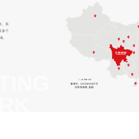
南、东
等多个
域。
TING
RK